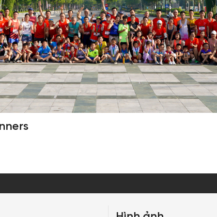
nners
Hình ảnh