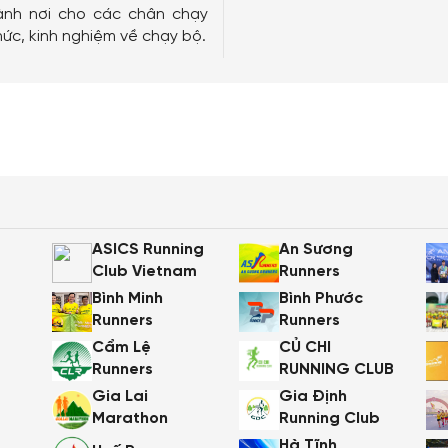
hành nơi cho các chân chạy
thức, kinh nghiệm về chạy bộ.
ASICS Running
An Sương
Club Vietnam
Runners
Bình Minh
Bình Phước
Runners
Runners
Cẩm Lệ
CỦ CHI
Runners
RUNNING CLUB
Gia Lai
Gia Định
Marathon
Running Club
Hà Tĩnh