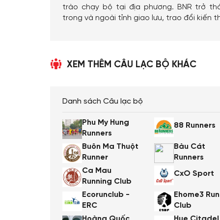
trào chạy bộ tại địa phương. BNR trở t
trong và ngoài tỉnh giao lưu, trao đổi kiến 
XEM THÊM CÂU LẠC BỘ KHÁC
Danh sách Câu lạc bộ
Phu My Hung
88 Runners
Runners
Buôn Ma Thuột
Bàu Cát
Runner
Runners
Ca Mau
CxO Sport
Running Club
Ecorunclub -
Ehome3 Run
ERC
Club
Hoàng Quốc
Hue Citadel