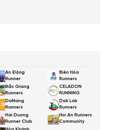
An Động
Biên Hòa
Runner
Runners
Bắc Giang
CELADON
Runners
RUNNING
DaNang
Dak Lak
Runners
Runners
Hai Duong
Hoi An Runners
Runner Club
Community
Hòa Khánh