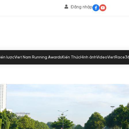
Đăng nhập
iến lược
Viet Nam Running Awards
Kiến Thức
Hình ảnh
Video
VietRace3