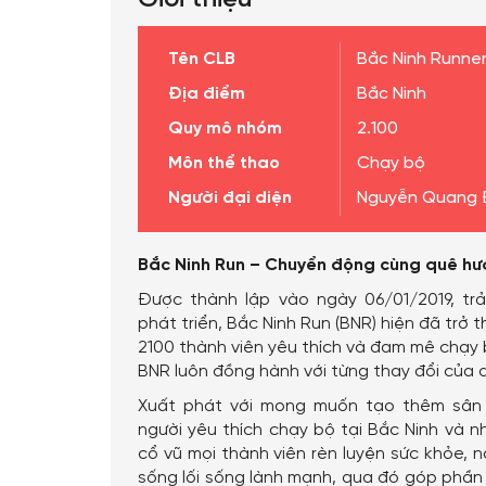
Tên CLB
Bắc Ninh Runne
Địa điểm
Bắc Ninh
Quy mô nhóm
2.100
Môn thể thao
Chạy bộ
Người đại diện
Nguyễn Quang 
Bắc Ninh Run – Chuyển động cùng quê h
Được thành lập vào ngày 06/01/2019, tr
phát triển, Bắc Ninh Run (BNR) hiện đã trở
2100 thành viên yêu thích và đam mê chạy 
BNR luôn đồng hành với từng thay đổi của
Xuất phát với mong muốn tạo thêm sân 
người yêu thích chạy bộ tại Bắc Ninh và n
cổ vũ mọi thành viên rèn luyện sức khỏe, 
sống lối sống lành mạnh, qua đó góp phần 