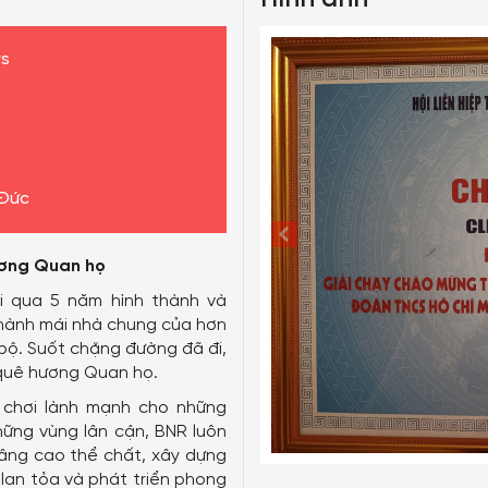
rs
Đức
ương Quan họ
ải qua 5 năm hình thành và
 thành mái nhà chung của hơn
bộ. Suốt chặng đường đã đi,
 quê hương Quan họ.
chơi lành mạnh cho những
hững vùng lân cận, BNR luôn
nâng cao thể chất, xây dựng
lan tỏa và phát triển phong