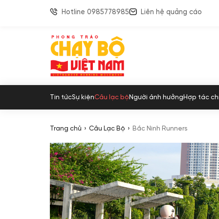
Hotline 0985778985
Liên hệ quảng cáo
Tin tức
Sự kiện
Câu lạc bộ
Người ảnh hưởng
Hợp tác ch
Trang chủ
Câu Lạc Bộ
Bắc Ninh Runners