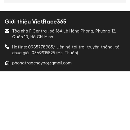
Giới thiệu VietRace365
Tòa nhà F Central, số 16A Lê Hồng Phong, Phường 12,
Quận 10, Hồ Chí Minh
Hotline: 0985778985/ Liên hệ tài trợ, truyền thông, tổ
chức giải: 0369915525 (Ms. Thuận)
phongtraochaybo@gmail.com
Liên kết nhanh
Tin tức
Câu lạc bộ
Sự kiện
Người ảnh hưởng
Hợp tác chiến lược
Kiến Thức
Viet Nam Running Awards
Hình ảnh
Video