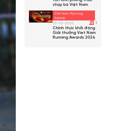
tôn vinh phong trào
chạy bộ Việt Nam
Viet Nam Running
Awards
1
25-03-2025
Chính thức khởi động
Giải thưởng Viet Nam
Running Awards 2024