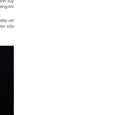
ệnh suy
ông khí
dậy với
nào của