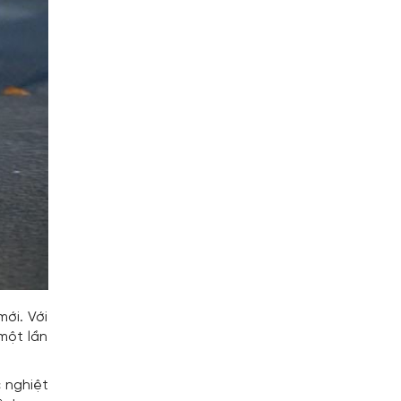
ới. Với
một lần
 nghiệt