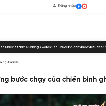
Đăng nhập
iến lược
Viet Nam Running Awards
Kiến Thức
Hình ảnh
Video
VietRace3
nning Awards
ng bước chạy của chiến binh g