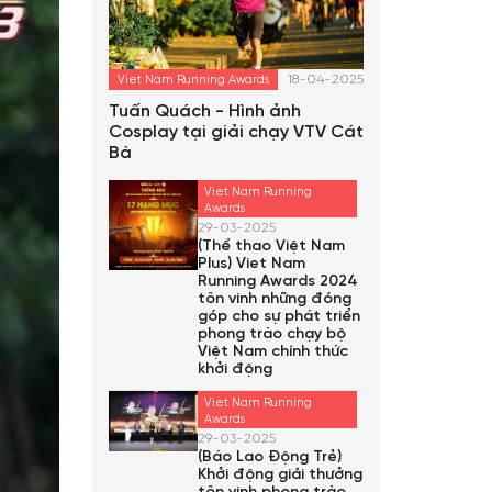
18-04-2025
Viet Nam Running Awards
Tuấn Quách - Hình ảnh
Cosplay tại giải chạy VTV Cát
Bà
Viet Nam Running
Awards
29-03-2025
(Thể thao Việt Nam
Plus) Viet Nam
Running Awards 2024
tôn vinh những đóng
góp cho sự phát triển
phong trào chạy bộ
Việt Nam chính thức
khởi động
Viet Nam Running
Awards
29-03-2025
(Báo Lao Động Trẻ)
Khởi động giải thưởng