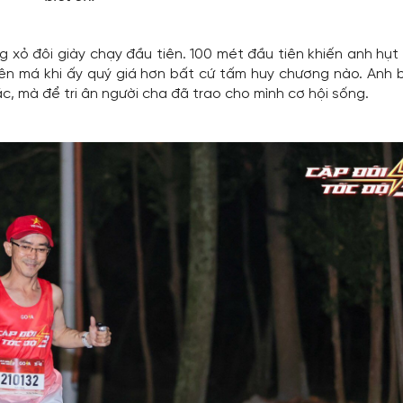
xỏ đôi giày chạy đầu tiên. 100 mét đầu tiên khiến anh hụt h
rên má khi ấy quý giá hơn bất cứ tấm huy chương nào. Anh 
c, mà để tri ân người cha đã trao cho mình cơ hội sống.