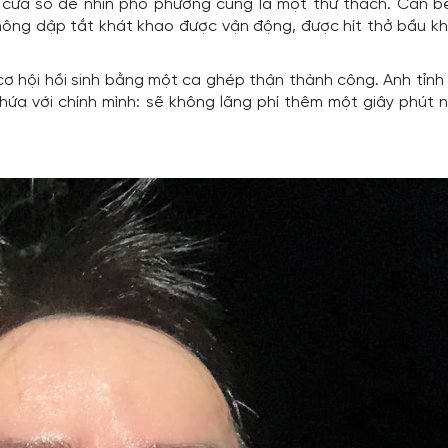
ến cửa sổ để nhìn phố phường cũng là một thử thách. Căn b
hông dập tắt khát khao được vận động, được hít thở bầu kh
cơ hội hồi sinh bằng một ca ghép thận thành công. Anh tỉnh 
hứa với chính mình: sẽ không lãng phí thêm một giây phút 