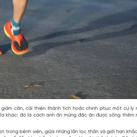
 giảm cân, cải thiện thành tích hoặc chinh phục một cự ly m
a khác: đó là cách anh ăn mừng đặc ân được sống thêm 
n trong bệnh viện, giữa những lần lọc thận và giới hạn khắc