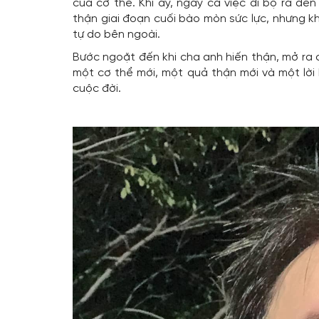
của cơ thể. Khi ấy, ngay cả việc đi bộ ra đ
thận giai đoạn cuối bào mòn sức lực, nhưng k
tự do bên ngoài.
Bước ngoặt đến khi cha anh hiến thận, mở ra 
một cơ thể mới, một quả thận mới và một lời 
cuộc đời.