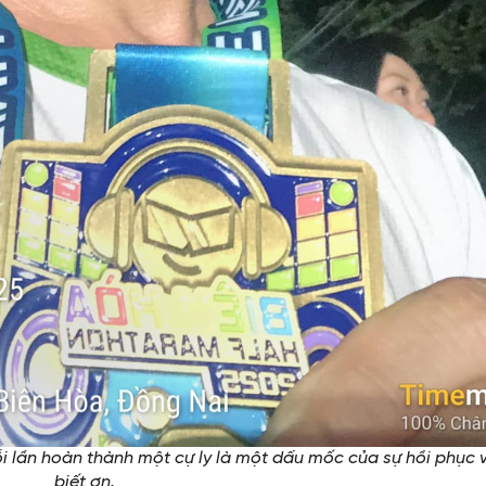
lần hoàn thành một cự ly là một dấu mốc của sự hồi phục 
biết ơn.