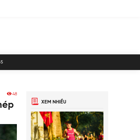
65
48
XEM NHIỀU
hép