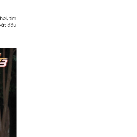
ơi, tim
bắt đầu