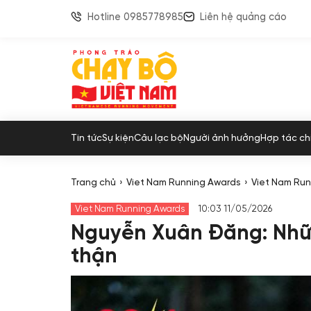
Hotline 0985778985
Liên hệ quảng cáo
Tin tức
Sự kiện
Câu lạc bộ
Người ảnh hưởng
Hợp tác ch
Trang chủ
Viet Nam Running Awards
Viet Nam Ru
Viet Nam Running Awards
10:03 11/05/2026
Nguyễn Xuân Đăng: Nhữ
thận