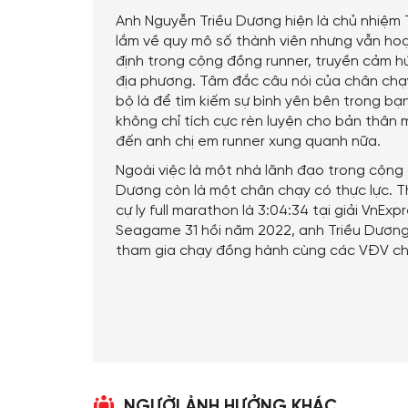
Anh Nguyễn Triều Dương hiện là chủ nhiệm 
lắm về quy mô số thành viên nhưng vẫn hoạ
định trong cộng đồng runner, truyền cảm h
địa phương. Tâm đắc câu nói của chân chạ
bộ là để tìm kiếm sự bình yên bên trong bạ
không chỉ tích cực rèn luyện cho bản thân 
đến anh chị em runner xung quanh nữa.
Ngoài việc là một nhà lãnh đạo trong cộng 
Dương còn là một chân chạy có thực lực. Th
cự ly full marathon là 3:04:34 tại giải VnE
Seagame 31 hồi năm 2022, anh Triều Dươn
tham gia chạy đồng hành cùng các VĐV ch
NGƯỜI ẢNH HƯỞNG KHÁC