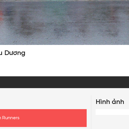
ều Dương
Hình ảnh
n Runners