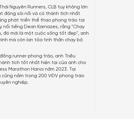
Thái Nguyên Runners, CLB tuy không lớn
t động sôi nổi và có thành tích nhất
ứng phát triển thể thao phong trào tại
y nổi tiếng
Dean Karnazes,
rằng "Chạy
n, đó mới là một cuộc sống tốt đẹp", anh
mình mà còn lan tỏa tinh thần chạy bộ
đồng runner phong trào, anh Triều
ành tích tốt nhất hiện tại của anh cho
xpress Marathon Hanoi năm 2023. Tại
g cũng nằm trong 200 VĐV phong trào
uyên nghiệp.